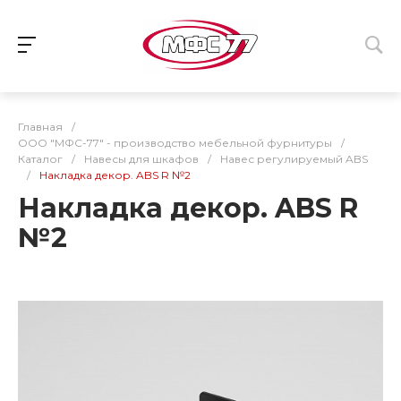
Главная
/
ООО "МФС-77" - производство мебельной фурнитуры
/
Каталог
/
Навесы для шкафов
/
Навес регулируемый ABS
/
Накладка декор. ABS R №2
Накладка декор. ABS R
№2