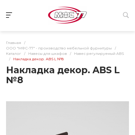
Главная
/
ООО "МФС-77" - производство мебельной фурнитуры
/
Каталог
/
Навесы для шкафов
/
Навес регулируемый ABS
/
Накладка декор. ABS L №8
Накладка декор. ABS L
№8